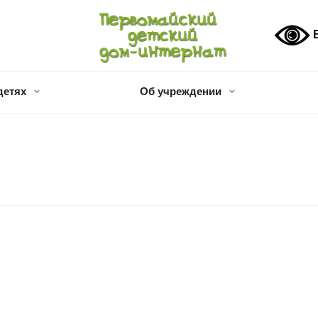
В
детях
Об учреждении