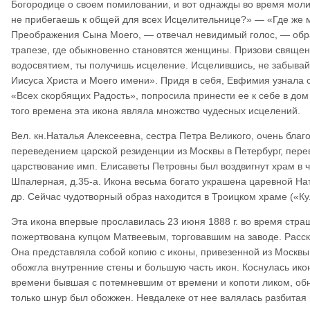
Богородице о своем помиловании, и вот однажды во время моли
не прибегаешь к общей для всех Исцелительнице?» — «Где же м
Преображения Сына Моего, — отвечал невидимый голос, — обра
трапезе, где обыкновенно становятся женщины. Призови священни
водосвятием, ты получишь исцеление. Исцелившись, не забывай
Иисуса Христа и Моего имени». Придя в себя, Евфимия узнала 
«Всех скорбящих Радость», попросила принести ее к себе в дом
того времена эта икона являла множство чудесных исцелений.
Вел. кн.Наталья Алексеевна, сестра Петра Великого, очень благо
переведением царской резиденции из Москвы в Петербург, перев
царствование имп. Елисаветы Петровны был воздвигнут храм в 
Шпалерная, д.35-а. Икона весьма богато украшена царевной На
др. Сейчас чудотворный образ находится в Троицком храме («Ку
Эта икона впервые прославилась 23 июня 1888 г. во время стра
пожертвована купцом Матвеевым, торговавшим на заводе. Расска
Она представляла собой копию с иконы, привезенной из Москвы 
обожгла внутренние стены и большую часть икон. Коснулась икон
времени бывшая с потемневшим от времени и копоти ликом, обн
только шнур был обожжен. Невдалеке от нее валялась разбитая 