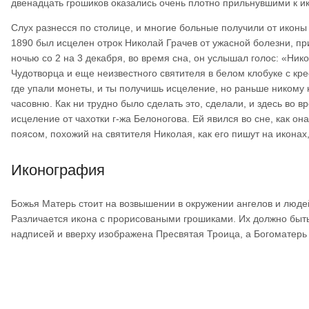
двенадцать грошиков оказались очень плотно прильнувшими к и
Слух разнесся по столице, и многие больные получили от икон
1890 был исцелен отрок Николай Грачев от ужасной болезни, пр
ночью со 2 на 3 декабря, во время сна, он услышал голос: «Ни
Чудотворца и еще неизвестного святителя в белом клобуке с кр
где упали монеты, и ты получишь исцеление, но раньше никому н
часовню. Как ни трудно было сделать это, сделали, и здесь во 
исцеление от чахотки г-жа Белоногова. Ей явился во сне, как о
поясом, похожий на святителя Николая, как его пишут на иконах
Иконография
Божья Матерь стоит на возвышении в окружении ангелов и людей
Различается икона с прорисоваными грошиками. Их должно быть
надписей и вверху изображена Пресвятая Троица, а Богоматерь