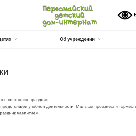
В
детях
Об учреждении
ки
оле состоялся праздник.
 предстоящей учебной деятельности. Малыши произнесли торжестве
праздник чаепитием.