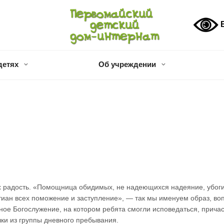
В
детях
Об учреждении
 радость. «Помощница обидимых, не надеющихся надеяние, убоги
тиан всех поможение и заступление», — так мы именуем образ, в
ное Богослужение, на котором ребята смогли исповедаться, прича
шки из группы дневного пребывания.