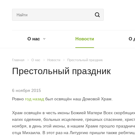
О нас
Новости
О 
Главная
О нас
Новости
Престольный праздник
Престольный праздник
6 ноября 2015
Ровно
год назад
был освящён наш Домовой Храм.
Храм освящён в честь иконы Божией Матери Всех скорбящих
нагих одеяние, больных исцеление, грешных спасение, хрис
ноября, в день этой иконы, в нашем Храме прошло празднич
отца Михаила. В этот раз на Литургию пришли также ребяти