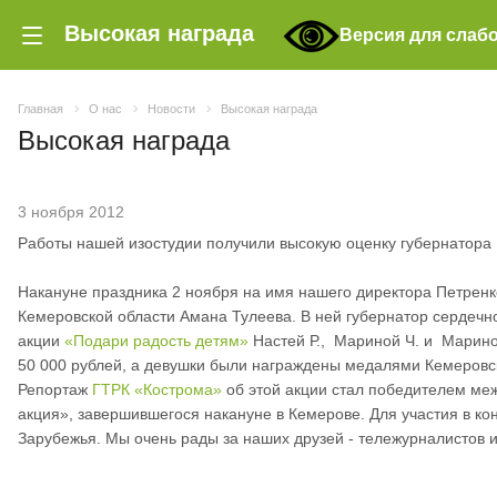
Высокая награда
Версия для слаб
Главная
О нас
Новости
Высокая награда
Высокая награда
3 ноября 2012
Работы нашей изостудии получили высокую оценку губернатора 
Накануне праздника 2 ноября на имя нашего директора Петренк
Кемеровской области Амана Тулеева. В ней губернатор сердечн
акции
«Подари радость детям»
Настей Р., Мариной Ч. и Марино
50 000 рублей, а девушки были награждены медалями Кемеровско
Репортаж
ГТРК «Кострома»
об этой акции стал победителем м
акция», завершившегося накануне в Кемерове. Для участия в ко
Зарубежья. Мы очень рады за наших друзей - тележурналистов и