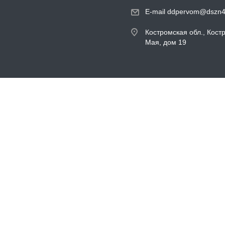
E-mail ddpervom@dszn4
Костромская обл., Кост
Мая, дом 19