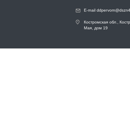
E-mail ddpervom@dszn4
Костромская обл., Кост
Мая, дом 19